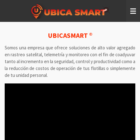
Ir
al
contenido
principal
UBICASMART ®
Somos una empresa que ofrece soluciones de alto valor agregado
en rastreo satelital, telemetría y monitoreo con el fin de coadyuvar
tanto al incremento en la seguridad, control y productividad como a
la reducción de costos de operación de tus flotillas o simplemente
de tu unidad personal.